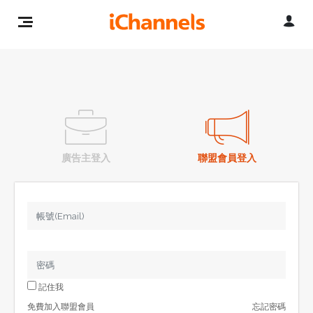
廣告主登入
聯盟會員登入
記住我
免費加入聯盟會員
忘記密碼