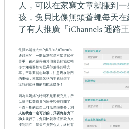
人，可以在家寫文章就賺到一
孩，兔貝比像無頭蒼蠅每天在
了有人推廣『iChannels 通路
兔貝比是從去年的8月加入iChannels
通路王的，一開始當然是不知道如何
著手，後來是藉由其他會員的協助輔
導才知道要如何提昇部落格的曝光
率，平常要關心時事，注意現在熱門
的事物，來當部落格的主題關鍵字，
沒想到部落格的功能這麼多！
因為當媽媽的時間不是那麼充足，所
以就得捨棄寶貴的睡美容覺時間了，
不過不斷的給自己打氣也很重要，
別
人能我也一定可以的，只要肯努力下
功夫
就行了，兔貝比就靠這點毅力支
掙到現在！皇天不負苦心人，終於有